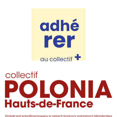
Projekt jest wspolfinansowany w ramach funduszy polonijnych Ministerstwa