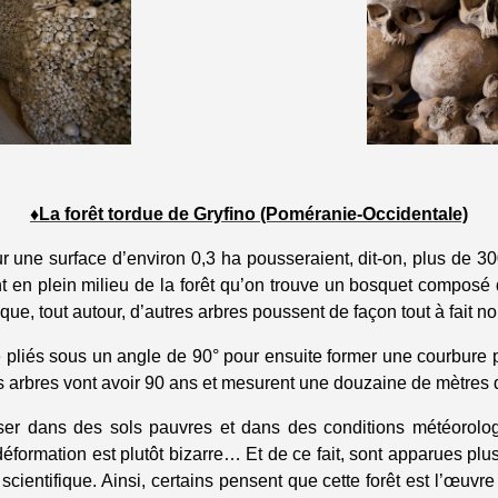
♦La forêt tordue de Gryfino (Poméranie-Occidentale)
sur une surface d’environ 0,3 ha pousseraient, dit-on, plus de
t en plein milieu de la forêt qu’on trouve un bosquet composé d
que, tout autour, d’autres arbres poussent de façon tout à fait 
é pliés sous un angle de 90° pour ensuite former une courbure po
es arbres vont avoir 90 ans et mesurent une douzaine de mètres 
usser dans des sols pauvres et dans des conditions météorolo
 déformation est plutôt bizarre… Et de ce fait, sont apparues pl
scientifique. Ainsi, certains pensent que cette forêt est l’œuvr