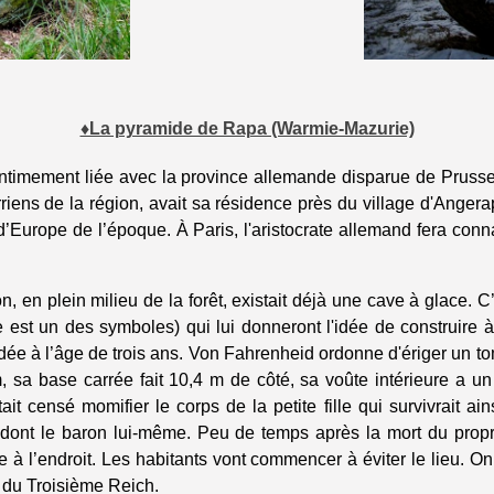
♦La pyramide de Rapa (Warmie-Mazurie)
 intimement liée avec la province allemande disparue de Prusse
rriens de la région, avait sa résidence près du village d'Angerap
 d’Europe de l’époque. À Paris, l'aristocrate allemand fera con
en plein milieu de la forêt, existait déjà une cave à glace. C
est un des symboles) qui lui donneront l'idée de construire à
écédée à l’âge de trois ans. Von Fahrenheid ordonne d'ériger un t
m, sa base carrée fait 10,4 m de côté, sa voûte intérieure a
it censé momifier le corps de la petite fille qui survivrait ains
, dont le baron lui-même. Peu de temps après la mort du pro
iée à l’endroit. Les habitants vont commencer à éviter le lieu. 
 du Troisième Reich.