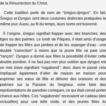
de la Résurrection du Christ.
Cette tradition porte de nom de “
śmigus-dyngus
”. En fait
Śmigus
et
Dyngus
sont deux coutumes distinctes pratiquées le
même jour. Aussi, au fil du temps, leurs noms ont fusionné.
À l’origine,
śmigus
signifiait frapper avec des branches, des
tiges ou des palmes. Le lundi de Pâques, il était ainsi d'usage
de frapper les filles aux jambes et de les asperger d'eau - une
double “correction” à moins que la jeune fille ne paie une
“rançon”.
Dyngus
a donné aux filles la possibilité d’éviter cett
double punition. Il ne faut pas non plus oublier que
dyngus
es
un mot slave signifiant “vagabond”, donc dans le passé cela
impliquait également d’aller de maison en maison pour
exprimer ses vœux de fête et délivrer des oraisons et des
poèmes sur la Passion du Seigneur, voire faire des
représentations de parodies comiques, ce qui était censé porter
chance aux hôtes. Ces “vagabonds” recevaient un cadeau (des
victuailles) pour une telle visite, et des jeunes filles ils