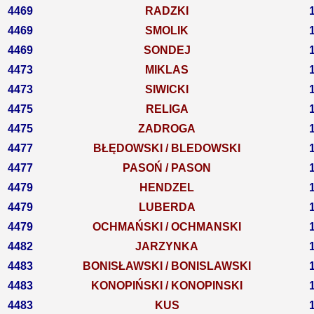
4469
RADZKI
4469
SMOLIK
4469
SONDEJ
4473
MIKLAS
4473
SIWICKI
4475
RELIGA
4475
ZADROGA
4477
BŁĘDOWSKI / BLEDOWSKI
4477
PASOŃ / PASON
4479
HENDZEL
4479
LUBERDA
4479
OCHMAŃSKI / OCHMANSKI
4482
JARZYNKA
4483
BONISŁAWSKI / BONISLAWSKI
4483
KONOPIŃSKI / KONOPINSKI
4483
KUS