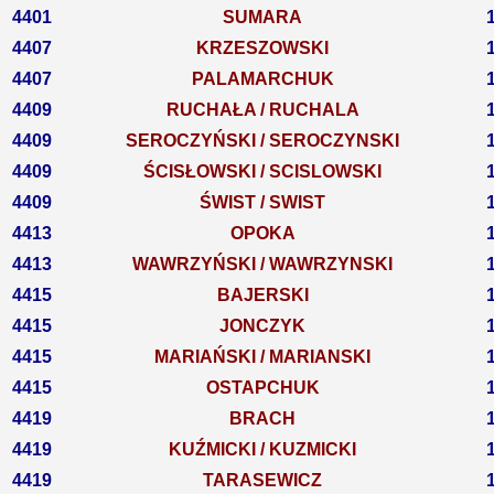
4401
SUMARA
4407
KRZESZOWSKI
4407
PALAMARCHUK
4409
RUCHAŁA / RUCHALA
4409
SEROCZYŃSKI / SEROCZYNSKI
4409
ŚCISŁOWSKI / SCISLOWSKI
4409
ŚWIST / SWIST
4413
OPOKA
4413
WAWRZYŃSKI / WAWRZYNSKI
4415
BAJERSKI
4415
JONCZYK
4415
MARIAŃSKI / MARIANSKI
4415
OSTAPCHUK
4419
BRACH
4419
KUŹMICKI / KUZMICKI
4419
TARASEWICZ