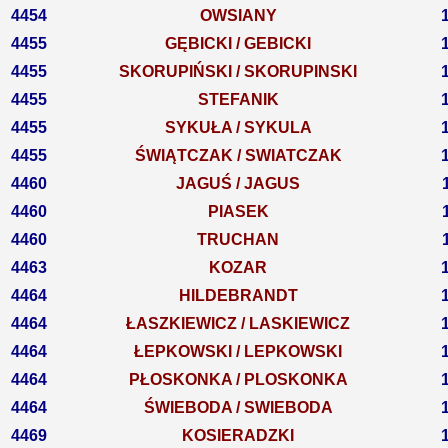
4454
OWSIANY
4455
GĘBICKI / GEBICKI
4455
SKORUPIŃSKI / SKORUPINSKI
4455
STEFANIK
4455
SYKUŁA / SYKULA
4455
ŚWIĄTCZAK / SWIATCZAK
4460
JAGUŚ / JAGUS
4460
PIASEK
4460
TRUCHAN
4463
KOZAR
4464
HILDEBRANDT
4464
ŁASZKIEWICZ / LASKIEWICZ
4464
ŁEPKOWSKI / LEPKOWSKI
4464
PŁOSKONKA / PLOSKONKA
4464
ŚWIEBODA / SWIEBODA
4469
KOSIERADZKI