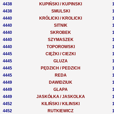
4438
KUPIŃSKI / KUPINSKI
4438
SMULSKI
4440
KRÓLICKI / KROLICKI
4440
SITNIK
4440
SKROBEK
4440
SZYMASZEK
4440
TOPOROWSKI
4445
CIĘŻKI / CIEZKI
4445
GLUZA
4445
PĘDZICH / PEDZICH
4445
REDA
4449
DAWIDZIUK
4449
GLAPA
4449
JASKÓŁKA / JASKOLKA
4452
KILIŃSKI / KILINSKI
4452
RUTKIEWICZ