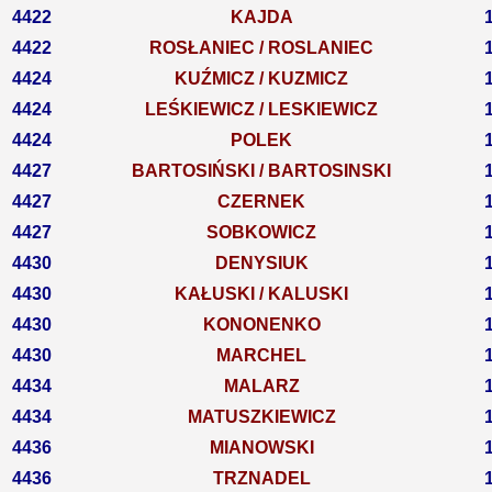
4422
KAJDA
4422
ROSŁANIEC / ROSLANIEC
4424
KUŹMICZ / KUZMICZ
4424
LEŚKIEWICZ / LESKIEWICZ
4424
POLEK
4427
BARTOSIŃSKI / BARTOSINSKI
4427
CZERNEK
4427
SOBKOWICZ
4430
DENYSIUK
4430
KAŁUSKI / KALUSKI
4430
KONONENKO
4430
MARCHEL
4434
MALARZ
4434
MATUSZKIEWICZ
4436
MIANOWSKI
4436
TRZNADEL