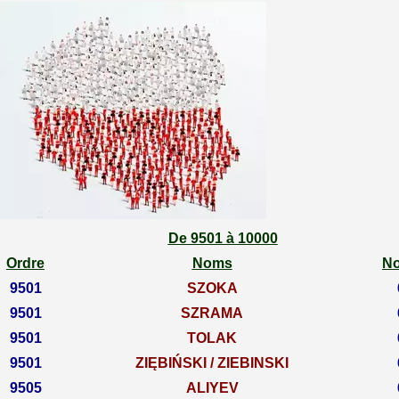
De 9501 à 10000
Ordre
Noms
N
9501
SZOKA
9501
SZRAMA
9501
TOLAK
9501
ZIĘBIŃSKI / ZIEBINSKI
9505
ALIYEV