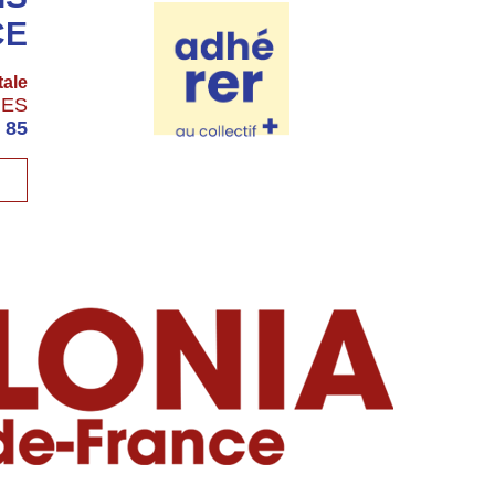
CE
tale
GES
 85