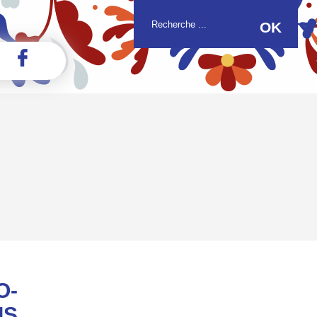
O-
IS