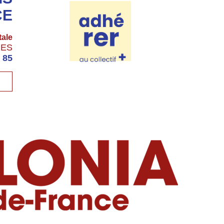
CE
tale
GES
 85