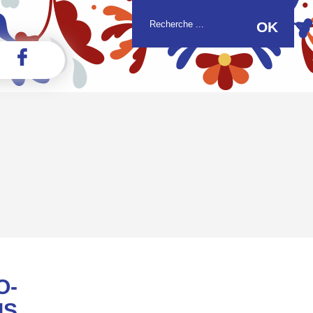
O-
IS