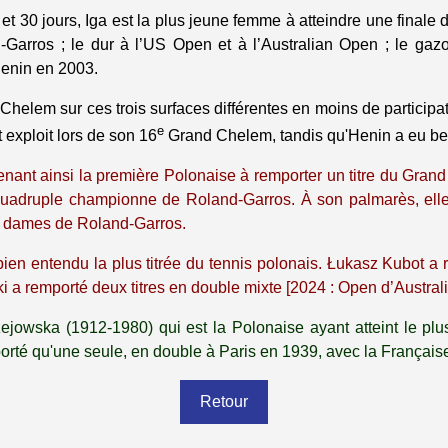
et 30 jours, Iga est la plus jeune femme à atteindre une finale 
-Garros ; le dur à l’US Open et à l’Australian Open ; le ga
Henin en 2003.
 Chelem sur ces trois surfaces différentes en moins de particip
e
exploit lors de son 16
Grand Chelem, tandis qu'Henin a eu bes
ant ainsi la première Polonaise à remporter un titre du Grand
e quadruple championne de Roland-Garros. À son palmarès, ell
le dames de Roland-Garros.
 bien entendu la plus titrée du tennis polonais. Łukasz Kubot a
i a remporté deux titres en double mixte [2024 : Open d’Austral
ejowska (1912-1980) qui est la Polonaise ayant atteint le pl
emporté qu'une seule, en double à Paris en 1939, avec la França
Retour