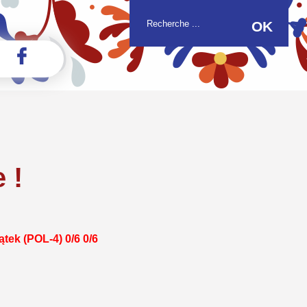
 !
ątek (POL-4) 0/6 0/6