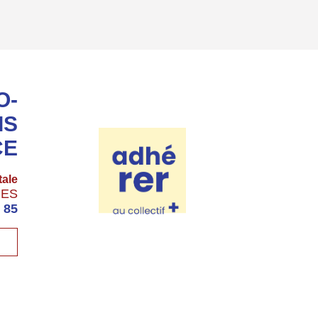
O-
IS
CE
tale
GES
 85