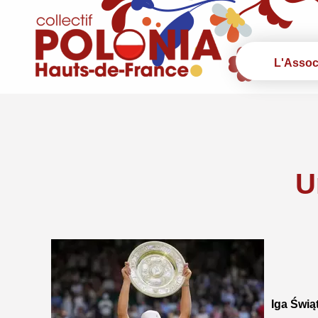
L'Assoc
U
Iga Świą