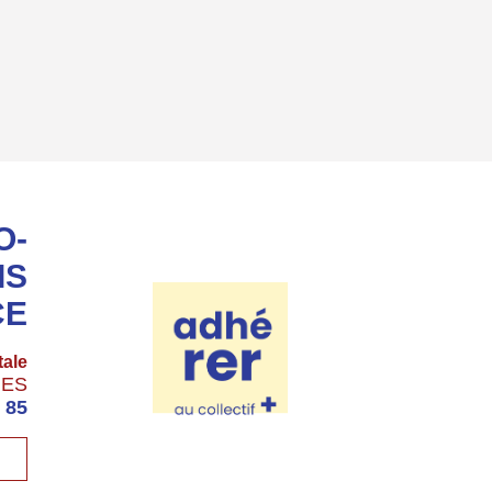
O-
IS
CE
tale
GES
 85